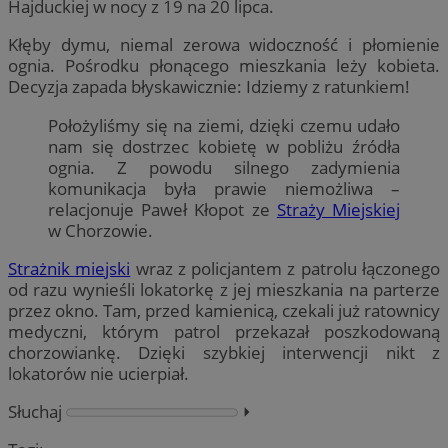
Hajduckiej w nocy z 19 na 20 lipca.
Kłęby dymu, niemal zerowa widoczność i płomienie
ognia. Pośrodku płonącego mieszkania leży kobieta.
Decyzja zapada błyskawicznie: Idziemy z ratunkiem!
Położyliśmy się na ziemi, dzięki czemu udało
nam się dostrzec kobietę w pobliżu źródła
ognia. Z powodu silnego zadymienia
komunikacja była prawie niemożliwa –
relacjonuje Paweł Kłopot ze
Straży Miejskiej
w Chorzowie.
Strażnik miejski
wraz z policjantem z patrolu łączonego
od razu wynieśli lokatorkę z jej mieszkania na parterze
przez okno. Tam, przed kamienicą, czekali już ratownicy
medyczni, którym patrol przekazał poszkodowaną
chorzowiankę. Dzięki szybkiej interwencji nikt z
lokatorów nie ucierpiał.
Słuchaj
⏵︎