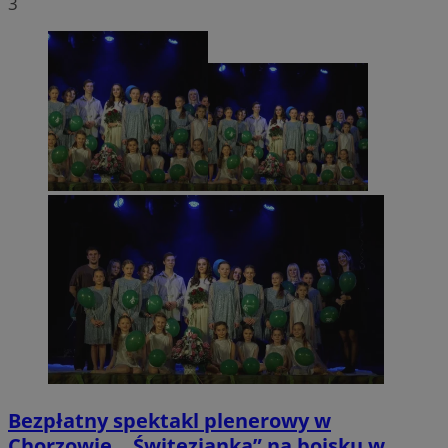
3
Bezpłatny spektakl plenerowy w
Chorzowie. „Świtezianka” na boisku w