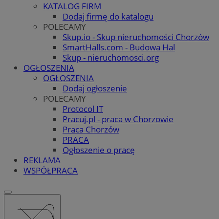
KATALOG FIRM
Dodaj firmę do katalogu
POLECAMY
Skup.io - Skup nieruchomości Chorzów
SmartHalls.com - Budowa Hal
Skup - nieruchomosci.org
OGŁOSZENIA
OGŁOSZENIA
Dodaj ogłoszenie
POLECAMY
Protocol IT
Pracuj.pl - praca w Chorzowie
Praca Chorzów
PRACA
Ogłoszenie o pracę
REKLAMA
WSPÓŁPRACA