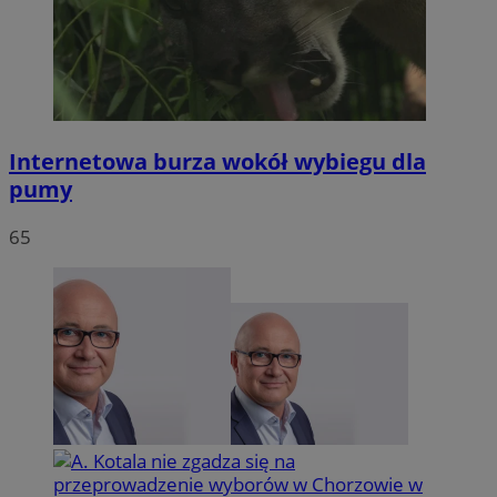
Internetowa burza wokół wybiegu dla
pumy
65