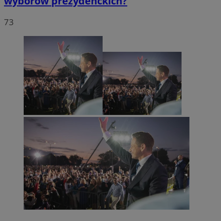
wyborów prezydenckich?
73