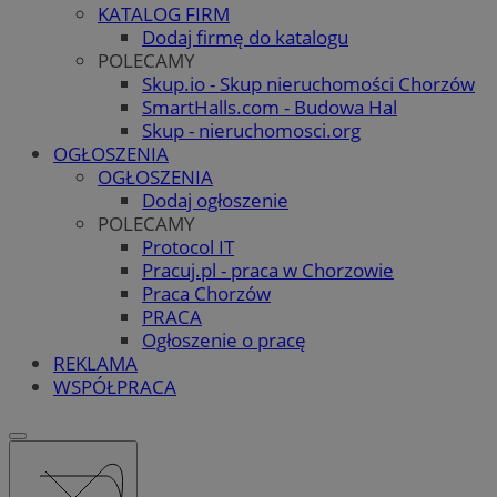
KATALOG FIRM
Dodaj firmę do katalogu
POLECAMY
Skup.io - Skup nieruchomości Chorzów
SmartHalls.com - Budowa Hal
Skup - nieruchomosci.org
OGŁOSZENIA
OGŁOSZENIA
Dodaj ogłoszenie
POLECAMY
Protocol IT
Pracuj.pl - praca w Chorzowie
Praca Chorzów
PRACA
Ogłoszenie o pracę
REKLAMA
WSPÓŁPRACA