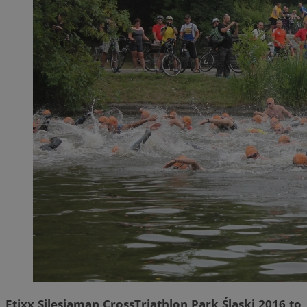
Etixx Silesiaman CrossTriathlon Park Śląski 2016 to