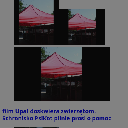
film
Upał doskwiera zwierzętom.
Schronisko PsiKot pilnie prosi o pomoc