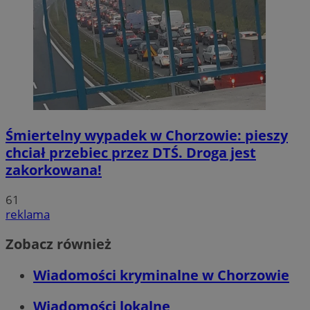
Śmiertelny wypadek w Chorzowie: pieszy
chciał przebiec przez DTŚ. Droga jest
zakorkowana!
61
reklama
Zobacz również
Wiadomości kryminalne w Chorzowie
Wiadomości lokalne