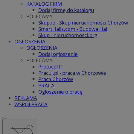
KATALOG FIRM
Dodaj firmę do katalogu
POLECAMY
Skup.io - Skup nieruchomości Chorzów
SmartHalls.com - Budowa Hal
Skup - nieruchomosci.org
OGŁOSZENIA
OGŁOSZENIA
Dodaj ogłoszenie
POLECAMY
Protocol IT
Pracuj.pl - praca w Chorzowie
Praca Chorzów
PRACA
Ogłoszenie o pracę
REKLAMA
WSPÓŁPRACA