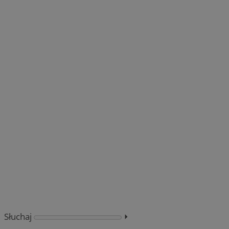
Słuchaj
⏵︎