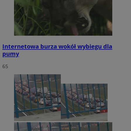
Internetowa burza wokół wybiegu dla
pumy
65