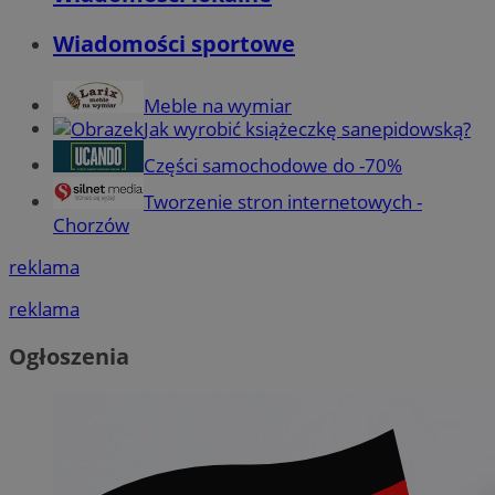
Wiadomości sportowe
Meble na wymiar
Jak wyrobić książeczkę sanepidowską?
Części samochodowe do -70%
Tworzenie stron internetowych -
Chorzów
reklama
reklama
Ogłoszenia