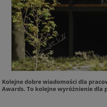
QeSessID
MvSessID
SessID
CookieScriptConse
__cf_bm
VISITOR_PRIVACY_
Kolejne dobre wiadomości dla praco
Awards. To kolejne wyróżnienie dla 
INGRESSCOOKIE