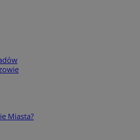
adów
rzowie
ie Miasta?