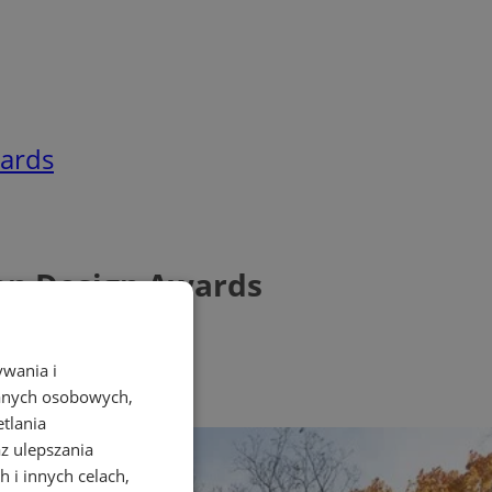
wards
an Design Awards
ywania i
danych osobowych,
etlania
az ulepszania
 i innych celach,