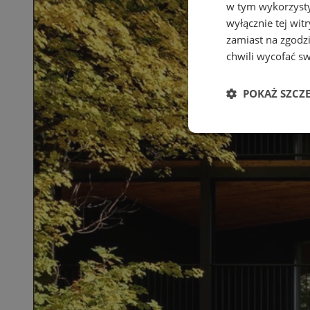
w tym wykorzysty
wyłącznie tej wi
zamiast na zgodz
chwili wycofać s
POKAŻ SZCZ
Niezbędne
Ni
Niezbędne pliki cook
zarządzanie kontem. 
Nazwa