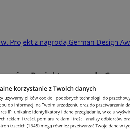
ów. Projekt z nagrodą German Design A
iemców. Projekt z nagrodą Germ
lne korzystanie z Twoich danych
rzy używamy plików cookie i podobnych technologii do przechow
ępu do informacji na Twoim urządzeniu oraz do przetwarzania 
dres IP, unikalne identyfikatory i dane przeglądania, w celu wyświ
h reklam i treści, pomiaru reklam i treści, analizy odbiorców or
tron trzecich (1845)
mogą również przetwarzać Twoje dane w tych