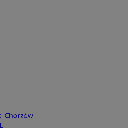
ci Chorzów
l