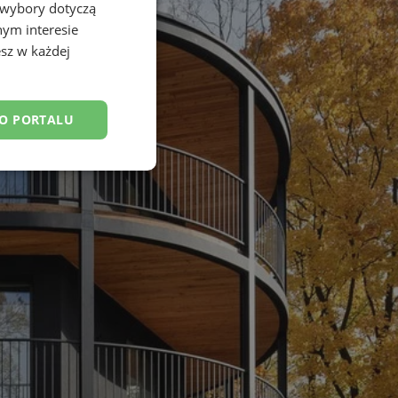
 wybory dotyczą
nym interesie
sz w każdej
DO PORTALU
esklasyfikowane
ane
owanie użytkownika i
j.