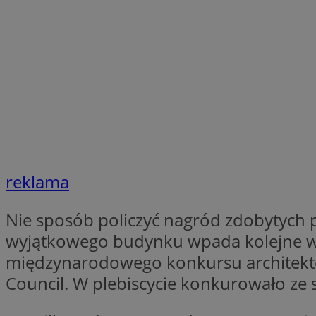
li_gc
Nazwa
Nazwa
openstat_umr82x3
Nazwa
openstat_gid
VP
pb_rtb_ev_part
openstat_pbi939ar
openstat_khpu8s
reklama
openstat_iy2unm5p
_clck
__gads
incap_ses_1688_32
Nie sposób policzyć nagród zdobytych pr
openstat_wj089dcr
__Secure-
_clsk
wyjątkowego budynku wpada kolejne wy
ROLLOUT_TOKEN
visid_incap_322052
międzynarodowego konkursu architekt
Council. W plebiscycie konkurowało ze 
_clsk
bcookie