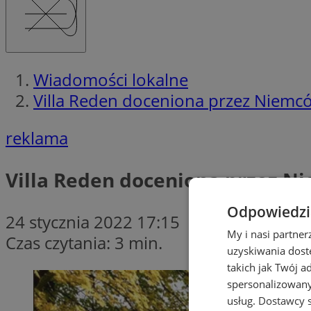
Wiadomości lokalne
Villa Reden doceniona przez Niemc
reklama
Villa Reden doceniona przez N
Odpowiedzia
24 stycznia 2022 17:15
My i nasi partne
Czas czytania: 3 min.
uzyskiwania dost
takich jak Twój a
spersonalizowanyc
usług.
Dostawcy s