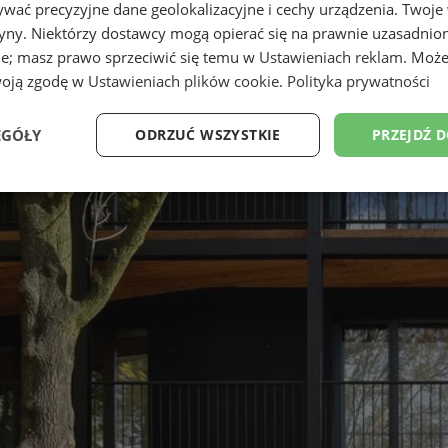
wać precyzyjne dane geolokalizacyjne i cechy urządzenia. Twoje
tryny. Niektórzy dostawcy mogą opierać się na prawnie uzasadnio
ie; masz prawo sprzeciwić się temu w
Ustawieniach reklam
. Może
woją zgodę w
Ustawieniach plików cookie
.
Polityka prywatności
EGÓŁY
ODRZUĆ WSZYSTKIE
PRZEJDŹ 
Wydajność
Targetowanie
Funkcjonalność
Ni
ezbędne
Wydajność
Targetowanie
Funkcjonalność
Niesklasyfikow
ie umożliwiają korzystanie z podstawowych funkcji strony internetowej, takich jak log
Bez niezbędnych plików cookie nie można prawidłowo korzystać ze strony internetowe
Okres
Provider
/
Domena
Opis
przechowywania