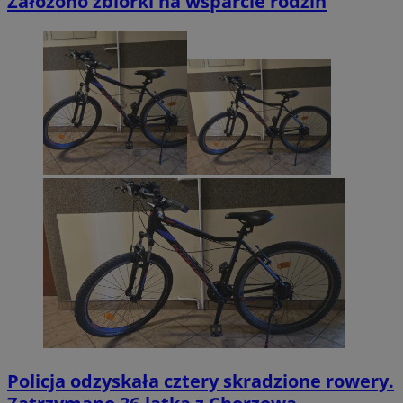
Założono zbiórki na wsparcie rodzin
Policja odzyskała cztery skradzione rowery.