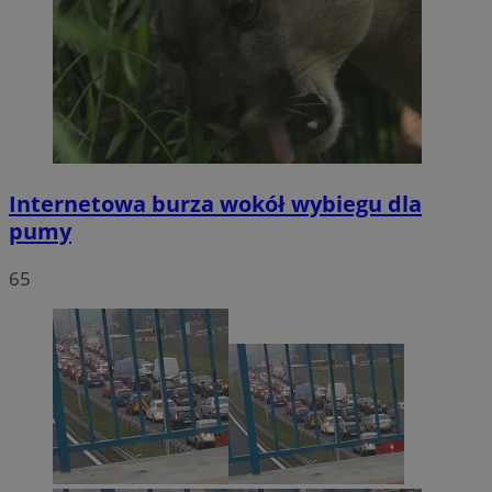
Internetowa burza wokół wybiegu dla
pumy
65