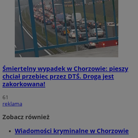
Śmiertelny wypadek w Chorzowie: pieszy
chciał przebiec przez DTŚ. Droga jest
zakorkowana!
61
reklama
Zobacz również
Wiadomości kryminalne w Chorzowie