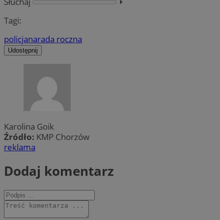
Słuchaj
⏵︎
Tagi:
policja
narada roczna
Udostępnij
Karolina Goik
Źródło:
KMP Chorzów
reklama
Dodaj komentarz