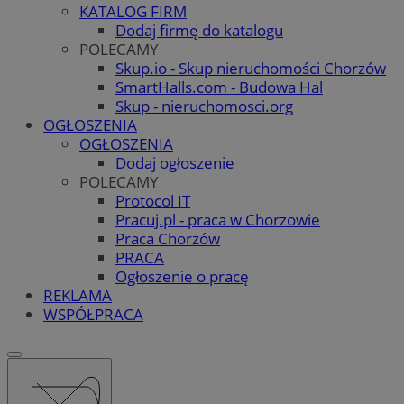
KATALOG FIRM
Dodaj firmę do katalogu
POLECAMY
Skup.io - Skup nieruchomości Chorzów
SmartHalls.com - Budowa Hal
Skup - nieruchomosci.org
OGŁOSZENIA
OGŁOSZENIA
Dodaj ogłoszenie
POLECAMY
Protocol IT
Pracuj.pl - praca w Chorzowie
Praca Chorzów
PRACA
Ogłoszenie o pracę
REKLAMA
WSPÓŁPRACA