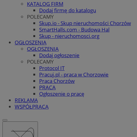
KATALOG FIRM
Dodaj firmę do katalogu
POLECAMY
Skup.io - Skup nieruchomości Chorzów
SmartHalls.com - Budowa Hal
Skup - nieruchomosci.org
OGŁOSZENIA
OGŁOSZENIA
Dodaj ogłoszenie
POLECAMY
Protocol IT
Pracuj.pl - praca w Chorzowie
Praca Chorzów
PRACA
Ogłoszenie o pracę
REKLAMA
WSPÓŁPRACA