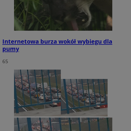
Internetowa burza wokół wybiegu dla
pumy
65