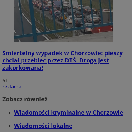
Śmiertelny wypadek w Chorzowie: pieszy
chciał przebiec przez DTŚ. Droga jest
zakorkowana!
61
reklama
Zobacz również
Wiadomości kryminalne w Chorzowie
Wiadomości lokalne