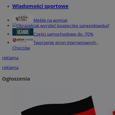
Wiadomości sportowe
Meble na wymiar
Jak wyrobić książeczkę sanepidowską?
Części samochodowe do -70%
Tworzenie stron internetowych -
Chorzów
reklama
reklama
Ogłoszenia