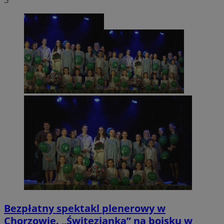
Bezpłatny spektakl plenerowy w
Chorzowie. „Świtezianka” na boisku w