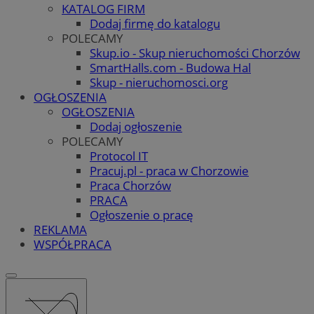
KATALOG FIRM
Dodaj firmę do katalogu
POLECAMY
Skup.io - Skup nieruchomości Chorzów
SmartHalls.com - Budowa Hal
Skup - nieruchomosci.org
OGŁOSZENIA
OGŁOSZENIA
Dodaj ogłoszenie
POLECAMY
Protocol IT
Pracuj.pl - praca w Chorzowie
Praca Chorzów
PRACA
Ogłoszenie o pracę
REKLAMA
WSPÓŁPRACA