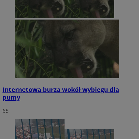
Internetowa burza wokół wybiegu dla
pumy
65