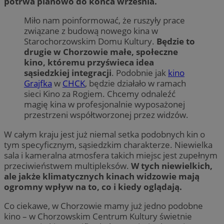
potrwa planowo do końca września.
Miło nam poinformować, że ruszyły prace
związane z budową nowego kina w
Starochorzowskim Domu Kultury.
Będzie to
drugie w Chorzowie małe, społeczne
kino, któremu przyświeca idea
sąsiedzkiej integracji
. Podobnie jak
kino
Grajfka
w
CHCK
, będzie działało w ramach
sieci Kino za Rogiem. Chcemy odnaleźć
magię kina w profesjonalnie wyposażonej
przestrzeni współtworzonej przez widzów.
W całym kraju jest już niemal setka podobnych kin o
tym specyficznym, sąsiedzkim charakterze. Niewielka
sala i kameralna atmosfera takich miejsc jest zupełnym
przeciwieństwem multipleksów.
W tych niewielkich,
ale jakże klimatycznych kinach widzowie mają
ogromny wpływ na to, co i kiedy oglądają.
Co ciekawe, w Chorzowie mamy już jedno podobne
kino – w Chorzowskim Centrum Kultury świetnie