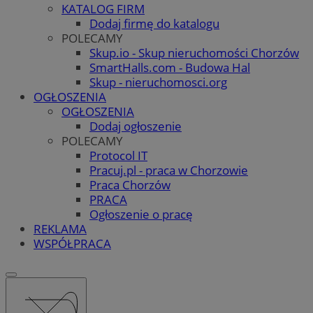
KATALOG FIRM
Dodaj firmę do katalogu
POLECAMY
Skup.io - Skup nieruchomości Chorzów
SmartHalls.com - Budowa Hal
Skup - nieruchomosci.org
OGŁOSZENIA
OGŁOSZENIA
Dodaj ogłoszenie
POLECAMY
Protocol IT
Pracuj.pl - praca w Chorzowie
Praca Chorzów
PRACA
Ogłoszenie o pracę
REKLAMA
WSPÓŁPRACA