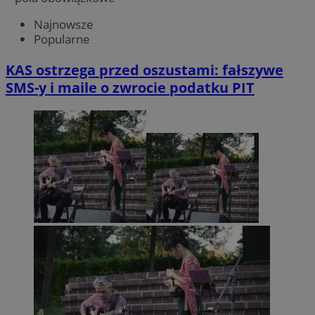
Najnowsze
Popularne
KAS ostrzega przed oszustami: fałszywe
SMS-y i maile o zwrocie podatku PIT