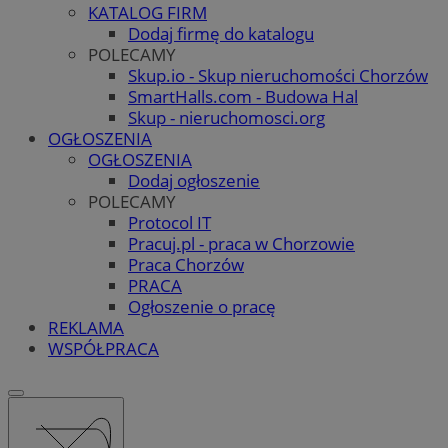
KATALOG FIRM
Dodaj firmę do katalogu
POLECAMY
Skup.io - Skup nieruchomości Chorzów
SmartHalls.com - Budowa Hal
Skup - nieruchomosci.org
OGŁOSZENIA
OGŁOSZENIA
Dodaj ogłoszenie
POLECAMY
Protocol IT
Pracuj.pl - praca w Chorzowie
Praca Chorzów
PRACA
Ogłoszenie o pracę
REKLAMA
WSPÓŁPRACA