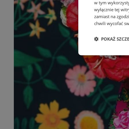
w tym wykorzysty
wyłącznie tej wi
zamiast na zgodz
chwili wycofać s
POKAŻ SZCZ
Niezbędne
Ni
Niezbędne pliki cook
zarządzanie kontem. 
Nazwa