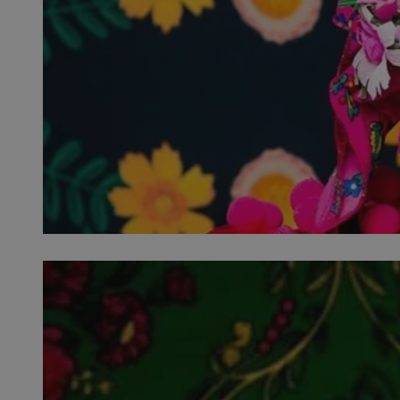
QeSessID
MvSessID
SessID
CookieScriptConse
__cf_bm
VISITOR_PRIVACY_
INGRESSCOOKIE