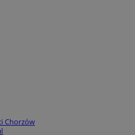
ci Chorzów
l