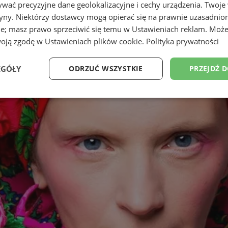
wać precyzyjne dane geolokalizacyjne i cechy urządzenia. Twoje
tryny. Niektórzy dostawcy mogą opierać się na prawnie uzasadnio
ie; masz prawo sprzeciwić się temu w
Ustawieniach reklam
. Może
woją zgodę w
Ustawieniach plików cookie
.
Polityka prywatności
EGÓŁY
ODRZUĆ WSZYSTKIE
PRZEJDŹ 
Wydajność
Targetowanie
Funkcjonalność
Ni
ezbędne
Wydajność
Targetowanie
Funkcjonalność
Niesklasyfikow
ie umożliwiają korzystanie z podstawowych funkcji strony internetowej, takich jak log
Bez niezbędnych plików cookie nie można prawidłowo korzystać ze strony internetowe
Okres
Provider
/
Domena
Opis
przechowywania