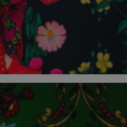
entyfikator sesji.
entyfikator sesji.
entyfikator sesji.
rzez usługę Cookie-
preferencji
 na pliki cookie.
ookie Cookie-
niania ludzi i
trony internetowej,
e ważnych raportów
ryny internetowej.
nformacje o zgodzie
ncjach dotyczących
ia z witryny.
olityki prywatności
ich przestrzeganie
temu użytkownik nie
woich preferencji,
 z regulacjami
erów obsługuje
ekście
lu optymalizacji