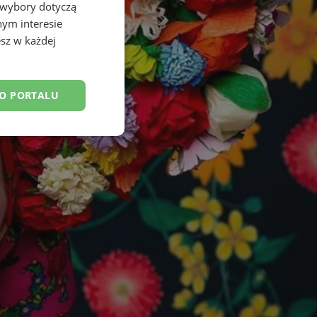
 wybory dotyczą
nym interesie
sz w każdej
DO PORTALU
esklasyfikowane
ane
owanie użytkownika i
j.