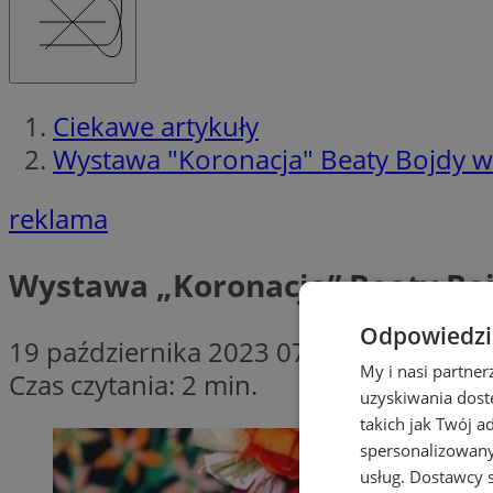
Ciekawe artykuły
Wystawa "Koronacja" Beaty Bojdy 
reklama
Wystawa „Koronacja” Beaty Bo
Odpowiedzia
19 października 2023 07:15
My i nasi partne
Czas czytania: 2 min.
uzyskiwania dost
takich jak Twój a
spersonalizowanyc
usług.
Dostawcy s