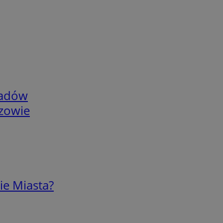
adów
rzowie
ie Miasta?