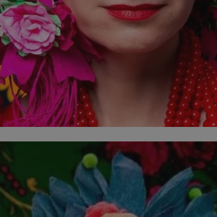
mojchorzow.pl
1 rok
Ten plik cookie przechowuje id
mojchorzow.pl
1 rok
Ten plik cookie przechowuje id
mojchorzow.pl
1 rok
Ten plik cookie przechowuje id
nt
4 tygodnie 2 dni
Ten plik cookie jest używany p
CookieScript
Script.com do zapamiętywania 
mojchorzow.pl
dotyczących zgody użytkownika
Jest to konieczne, aby baner c
Script.com działał poprawnie.
29 minut 53
Ten plik cookie służy do rozróż
Cloudflare Inc.
sekundy
botów. Jest to korzystne dla s
.temu.com
ponieważ umożliwia tworzeni
na temat korzystania z jej wit
METADATA
5 miesięcy 4
Ten plik cookie przechowuje i
YouTube
tygodnie
użytkownika oraz jego prefere
.youtube.com
prywatności podczas korzystan
Rejestruje wybory dotyczące p
Google Privacy Policy
i ustawień zgody, zapewniając 
w kolejnych wizytach. Dzięki 
musi ponownie konfigurować s
co zwiększa wygodę i zgodność
ochrony danych.
Sesja
Rejestruje, który klaster serw
NGINX Inc.
gościa. Jest to używane w kont
bh.contextweb.com
równoważenia obciążenia w ce
doświadczenia użytkownika.