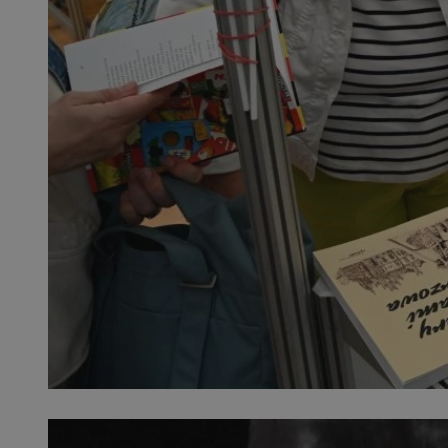
QeSessID
MvSessID
SessID
CookieScriptConse
__cf_bm
VISITOR_PRIVACY_
INGRESSCOOKIE