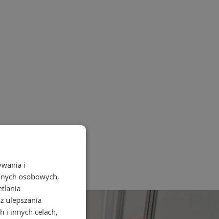
ywania i
danych osobowych,
etlania
az ulepszania
 i innych celach,