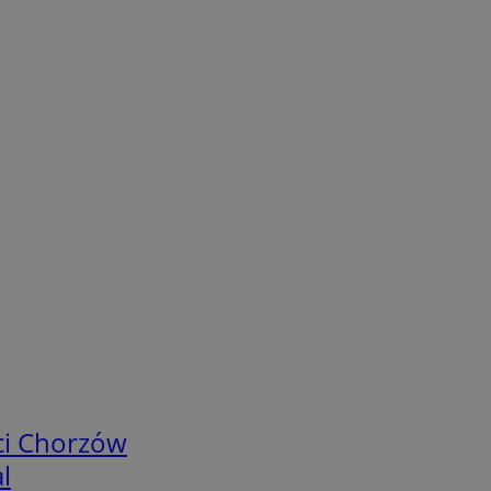
ci Chorzów
l