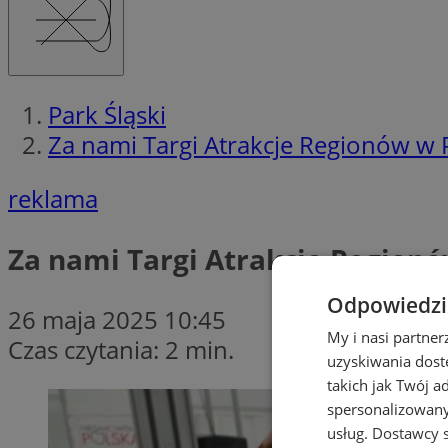
Park Śląski
Za nami Targi Atrakcje Regionów w 
reklama
Za nami Targi Atrakcje Regionó
Odpowiedzia
26 maja 2025 10:45
My i nasi partne
Czas czytania: 2 min.
uzyskiwania dost
takich jak Twój a
spersonalizowanyc
usług.
Dostawcy s