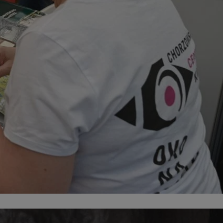
entyfikator sesji.
entyfikator sesji.
entyfikator sesji.
rzez usługę Cookie-
preferencji
 na pliki cookie.
ookie Cookie-
niania ludzi i
trony internetowej,
e ważnych raportów
ryny internetowej.
nformacje o zgodzie
ncjach dotyczących
ia z witryny.
olityki prywatności
ich przestrzeganie
temu użytkownik nie
woich preferencji,
 z regulacjami
erów obsługuje
ekście
lu optymalizacji