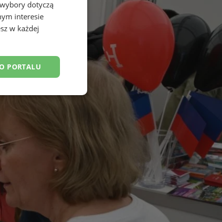
 wybory dotyczą
nym interesie
sz w każdej
DO PORTALU
esklasyfikowane
ane
owanie użytkownika i
j.