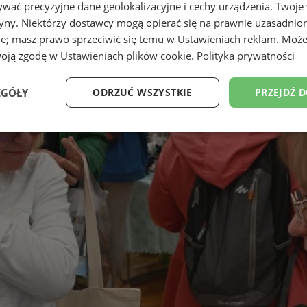
wać precyzyjne dane geolokalizacyjne i cechy urządzenia. Twoje
tryny. Niektórzy dostawcy mogą opierać się na prawnie uzasadnio
ie; masz prawo sprzeciwić się temu w
Ustawieniach reklam
. Może
woją zgodę w
Ustawieniach plików cookie
.
Polityka prywatności
EGÓŁY
ODRZUĆ WSZYSTKIE
PRZEJDŹ 
Wydajność
Targetowanie
Funkcjonalność
Ni
ezbędne
Wydajność
Targetowanie
Funkcjonalność
Niesklasyfikow
ie umożliwiają korzystanie z podstawowych funkcji strony internetowej, takich jak log
Bez niezbędnych plików cookie nie można prawidłowo korzystać ze strony internetowe
Okres
Provider
/
Domena
Opis
przechowywania