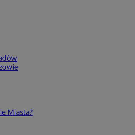
adów
rzowie
ie Miasta?