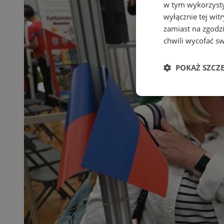
w tym wykorzysty
wyłącznie tej wi
zamiast na zgodz
chwili wycofać s
POKAŻ SZCZ
Niezbędne
Ni
Niezbędne pliki cook
zarządzanie kontem. 
Nazwa