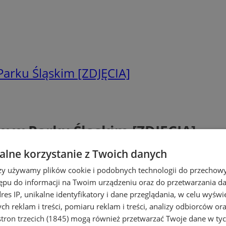
Parku Śląskim [ZDJĘCIA]
w w Parku Śląskim [ZDJĘCIA]
lne korzystanie z Twoich danych
rzy używamy plików cookie i podobnych technologii do przechow
ępu do informacji na Twoim urządzeniu oraz do przetwarzania 
dres IP, unikalne identyfikatory i dane przeglądania, w celu wyświ
h reklam i treści, pomiaru reklam i treści, analizy odbiorców or
tron trzecich (1845)
mogą również przetwarzać Twoje dane w tych