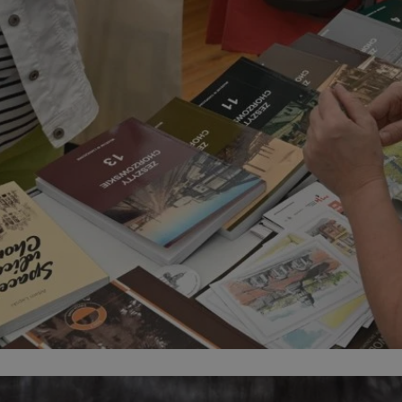
mojchorzow.pl
1 rok
Ten plik cookie przechowuje id
mojchorzow.pl
1 rok
Ten plik cookie przechowuje id
mojchorzow.pl
1 rok
Ten plik cookie przechowuje id
nt
4 tygodnie 2 dni
Ten plik cookie jest używany p
CookieScript
Script.com do zapamiętywania 
mojchorzow.pl
dotyczących zgody użytkownika
Jest to konieczne, aby baner c
Script.com działał poprawnie.
29 minut 53
Ten plik cookie służy do rozróż
Cloudflare Inc.
sekundy
botów. Jest to korzystne dla s
.temu.com
ponieważ umożliwia tworzeni
na temat korzystania z jej wit
METADATA
5 miesięcy 4
Ten plik cookie przechowuje i
YouTube
tygodnie
użytkownika oraz jego prefere
.youtube.com
prywatności podczas korzystan
Rejestruje wybory dotyczące p
Google Privacy Policy
i ustawień zgody, zapewniając 
w kolejnych wizytach. Dzięki 
musi ponownie konfigurować s
co zwiększa wygodę i zgodność
ochrony danych.
Sesja
Rejestruje, który klaster serw
NGINX Inc.
gościa. Jest to używane w kont
bh.contextweb.com
równoważenia obciążenia w ce
doświadczenia użytkownika.