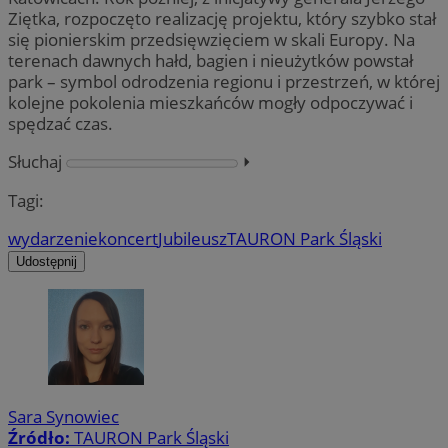
Ziętka, rozpoczęto realizację projektu, który szybko stał
się pionierskim przedsięwzięciem w skali Europy. Na
terenach dawnych hałd, bagien i nieużytków powstał
park – symbol odrodzenia regionu i przestrzeń, w której
kolejne pokolenia mieszkańców mogły odpoczywać i
spędzać czas.
Słuchaj
⏵︎
Tagi:
wydarzenie
koncert
Jubileusz
TAURON Park Śląski
Udostępnij
Sara Synowiec
Źródło:
TAURON Park Śląski