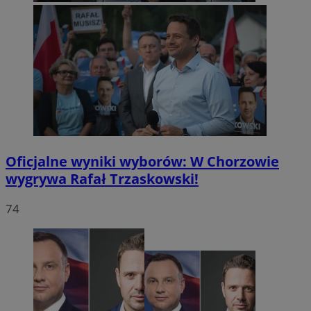
Oficjalne wyniki wyborów: W Chorzowie
wygrywa Rafał Trzaskowski!
74