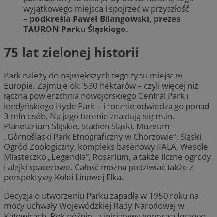
wyjątkowego miejsca i spojrzeć w przyszłość
– podkreśla Paweł Bilangowski, prezes
TAURON Parku Śląskiego.
75 lat zielonej historii
Park należy do największych tego typu miejsc w
Europie. Zajmuje ok. 530 hektarów – czyli więcej niż
łączna powierzchnia nowojorskiego Central Park i
londyńskiego Hyde Park – i rocznie odwiedza go ponad
3 mln osób. Na jego terenie znajdują się m.in.
Planetarium Śląskie, Stadion Śląski, Muzeum
„Górnośląski Park Etnograficzny w Chorzowie”, Śląski
Ogród Zoologiczny, kompleks basenowy FALA, Wesołe
Miasteczko „Legendia”, Rosarium, a także liczne ogrody
i alejki spacerowe. Całość można podziwiać także z
perspektywy Kolei Linowej Elka.
Decyzja o utworzeniu Parku zapadła w 1950 roku na
mocy uchwały Wojewódzkiej Rady Narodowej w
Katowicach. Rok później, z inicjatywy generała Jerzego