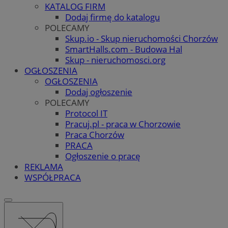
KATALOG FIRM
Dodaj firmę do katalogu
POLECAMY
Skup.io - Skup nieruchomości Chorzów
SmartHalls.com - Budowa Hal
Skup - nieruchomosci.org
OGŁOSZENIA
OGŁOSZENIA
Dodaj ogłoszenie
POLECAMY
Protocol IT
Pracuj.pl - praca w Chorzowie
Praca Chorzów
PRACA
Ogłoszenie o pracę
REKLAMA
WSPÓŁPRACA