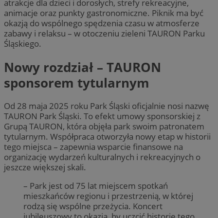
atrakcje dla dzieci i dorosłych, strefy rekreacyjne,
animacje oraz punkty gastronomiczne. Piknik ma być
okazją do wspólnego spędzenia czasu w atmosferze
zabawy i relaksu – w otoczeniu zieleni TAURON Parku
Śląskiego.
Nowy rozdział – TAURON
sponsorem tytularnym
Od 28 maja 2025 roku Park Śląski oficjalnie nosi nazwę
TAURON Park Śląski. To efekt umowy sponsorskiej z
Grupą TAURON, która objęła park swoim patronatem
tytularnym. Współpraca otworzyła nowy etap w historii
tego miejsca – zapewnia wsparcie finansowe na
organizację wydarzeń kulturalnych i rekreacyjnych o
jeszcze większej skali.
– Park jest od 75 lat miejscem spotkań
mieszkańców regionu i przestrzenią, w której
rodzą się wspólne przeżycia. Koncert
jubileuszowy to okazja, by uczcić historię tego