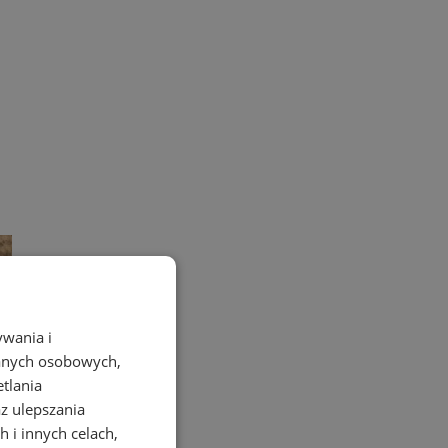
ywania i
danych osobowych,
etlania
az ulepszania
 i innych celach,