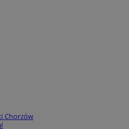
ci Chorzów
l