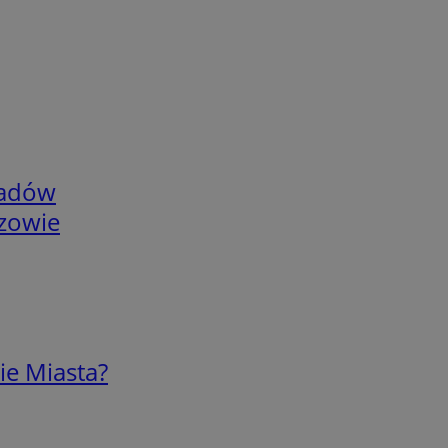
adów
rzowie
ie Miasta?