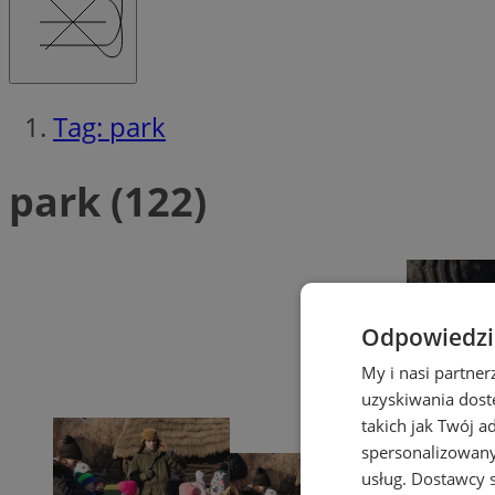
Tag: park
park (122)
Odpowiedzia
My i nasi partne
uzyskiwania dost
takich jak Twój a
spersonalizowanyc
usług.
Dostawcy s