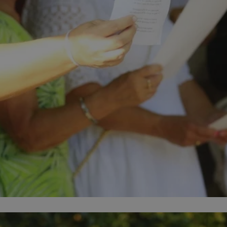
mojchorzow.pl
1 rok
Ten plik cookie przechowuje id
mojchorzow.pl
1 rok
Ten plik cookie przechowuje id
mojchorzow.pl
1 rok
Ten plik cookie przechowuje id
nt
4 tygodnie 2 dni
Ten plik cookie jest używany p
CookieScript
Script.com do zapamiętywania 
mojchorzow.pl
dotyczących zgody użytkownika
Jest to konieczne, aby baner c
Script.com działał poprawnie.
29 minut 53
Ten plik cookie służy do rozróż
Cloudflare Inc.
sekundy
botów. Jest to korzystne dla s
.temu.com
ponieważ umożliwia tworzeni
na temat korzystania z jej wit
METADATA
5 miesięcy 4
Ten plik cookie przechowuje i
YouTube
tygodnie
użytkownika oraz jego prefere
.youtube.com
prywatności podczas korzystan
Rejestruje wybory dotyczące p
Google Privacy Policy
i ustawień zgody, zapewniając 
w kolejnych wizytach. Dzięki 
musi ponownie konfigurować s
co zwiększa wygodę i zgodność
ochrony danych.
Sesja
Rejestruje, który klaster serw
NGINX Inc.
gościa. Jest to używane w kont
bh.contextweb.com
równoważenia obciążenia w ce
doświadczenia użytkownika.