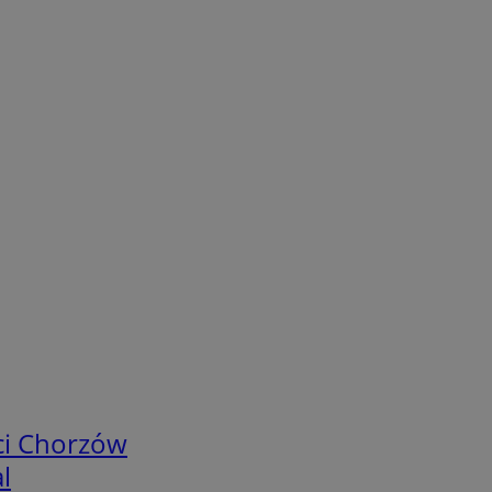
ci Chorzów
l