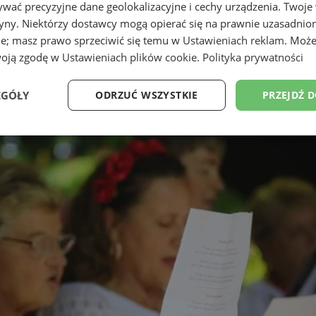
wać precyzyjne dane geolokalizacyjne i cechy urządzenia. Twoje
tryny. Niektórzy dostawcy mogą opierać się na prawnie uzasadnio
ie; masz prawo sprzeciwić się temu w
Ustawieniach reklam
. Może
woją zgodę w
Ustawieniach plików cookie
.
Polityka prywatności
EGÓŁY
ODRZUĆ WSZYSTKIE
PRZEJDŹ 
Wydajność
Targetowanie
Funkcjonalność
Ni
ezbędne
Wydajność
Targetowanie
Funkcjonalność
Niesklasyfikow
ie umożliwiają korzystanie z podstawowych funkcji strony internetowej, takich jak log
Bez niezbędnych plików cookie nie można prawidłowo korzystać ze strony internetowe
Okres
Provider
/
Domena
Opis
przechowywania