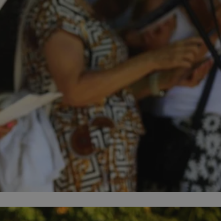
entyfikator sesji.
entyfikator sesji.
entyfikator sesji.
rzez usługę Cookie-
preferencji
 na pliki cookie.
ookie Cookie-
niania ludzi i
trony internetowej,
e ważnych raportów
ryny internetowej.
nformacje o zgodzie
ncjach dotyczących
ia z witryny.
olityki prywatności
ich przestrzeganie
temu użytkownik nie
woich preferencji,
 z regulacjami
erów obsługuje
ekście
lu optymalizacji