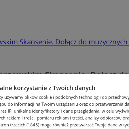
owskim Skansenie. Dołącz do muzycznych
horzowskim Skansenie. Dołącz d
lne korzystanie z Twoich danych
rzy używamy plików cookie i podobnych technologii do przechow
ępu do informacji na Twoim urządzeniu oraz do przetwarzania 
dres IP, unikalne identyfikatory i dane przeglądania, w celu wyświ
h reklam i treści, pomiaru reklam i treści, analizy odbiorców or
tron trzecich (1845)
mogą również przetwarzać Twoje dane w tych