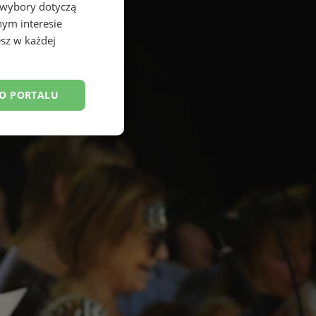
 wybory dotyczą
nym interesie
sz w każdej
DO PORTALU
esklasyfikowane
ane
owanie użytkownika i
j.