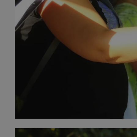
QeSessID
MvSessID
SessID
CookieScriptConse
__cf_bm
VISITOR_PRIVACY_
INGRESSCOOKIE