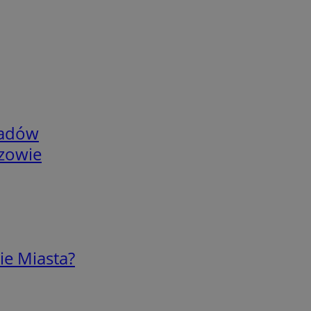
adów
rzowie
ie Miasta?