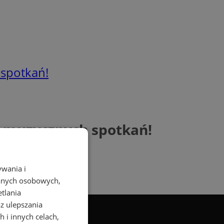
 spotkań!
o muzycznych spotkań!
ywania i
danych osobowych,
etlania
az ulepszania
 i innych celach,