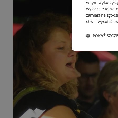
w tym wykorzysty
wyłącznie tej wi
zamiast na zgodz
chwili wycofać s
POKAŻ SZCZ
Niezbędne
Ni
Niezbędne pliki cook
zarządzanie kontem. 
Nazwa