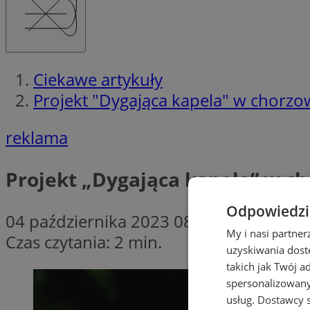
Ciekawe artykuły
Projekt "Dygająca kapela" w chorz
reklama
Projekt „Dygająca kapela” w c
Odpowiedzia
04 października 2023 08:00
My i nasi partne
Czas czytania: 2 min.
uzyskiwania dost
takich jak Twój a
spersonalizowanyc
usług.
Dostawcy s