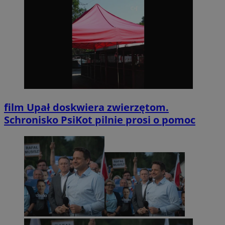
film
Upał doskwiera zwierzętom.
Schronisko PsiKot pilnie prosi o pomoc