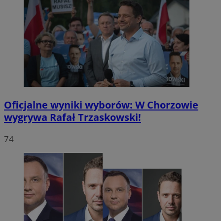
Oficjalne wyniki wyborów: W Chorzowie
wygrywa Rafał Trzaskowski!
74