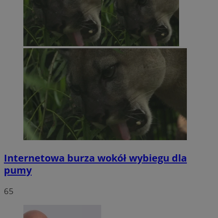
Internetowa burza wokół wybiegu dla
pumy
65