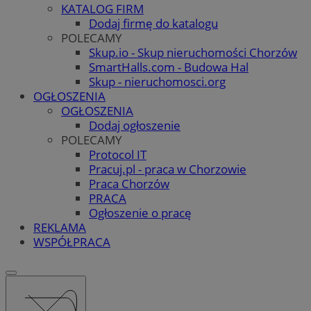
KATALOG FIRM
Dodaj firmę do katalogu
POLECAMY
Skup.io - Skup nieruchomości Chorzów
SmartHalls.com - Budowa Hal
Skup - nieruchomosci.org
OGŁOSZENIA
OGŁOSZENIA
Dodaj ogłoszenie
POLECAMY
Protocol IT
Pracuj.pl - praca w Chorzowie
Praca Chorzów
PRACA
Ogłoszenie o pracę
REKLAMA
WSPÓŁPRACA