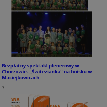
Bezpłatny spektakl plenerowy w
Chorzowie. „Świtezianka” na boisku w
Maciejkowicach
3