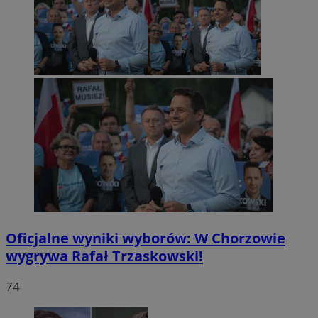
Oficjalne wyniki wyborów: W Chorzowie
wygrywa Rafał Trzaskowski!
74