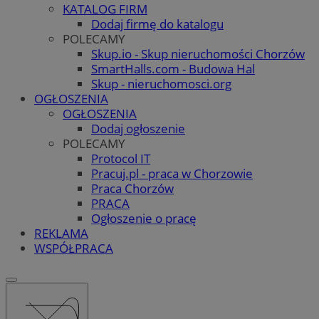
KATALOG FIRM
Dodaj firmę do katalogu
POLECAMY
Skup.io - Skup nieruchomości Chorzów
SmartHalls.com - Budowa Hal
Skup - nieruchomosci.org
OGŁOSZENIA
OGŁOSZENIA
Dodaj ogłoszenie
POLECAMY
Protocol IT
Pracuj.pl - praca w Chorzowie
Praca Chorzów
PRACA
Ogłoszenie o pracę
REKLAMA
WSPÓŁPRACA