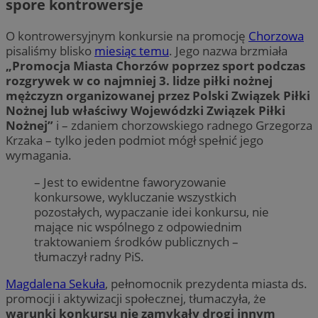
spore kontrowersje
O kontrowersyjnym konkursie na promocję
Chorzowa
pisaliśmy blisko
miesiąc temu
. Jego nazwa brzmiała
„Promocja Miasta Chorzów poprzez sport podczas
rozgrywek w co najmniej 3. lidze piłki nożnej
mężczyzn organizowanej przez Polski Związek Piłki
Nożnej lub właściwy Wojewódzki Związek Piłki
Nożnej”
i – zdaniem chorzowskiego radnego Grzegorza
Krzaka – tylko jeden podmiot mógł spełnić jego
wymagania.
– Jest to ewidentne faworyzowanie
konkursowe, wykluczanie wszystkich
pozostałych, wypaczanie idei konkursu, nie
mające nic wspólnego z odpowiednim
traktowaniem środków publicznych –
tłumaczył radny PiS.
Magdalena Sekuła
, pełnomocnik prezydenta miasta ds.
promocji i aktywizacji społecznej, tłumaczyła, że
warunki konkursu nie zamykały drogi innym