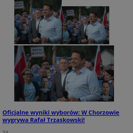
Oficjalne wyniki wyborów: W Chorzowie
wygrywa Rafał Trzaskowski!
74