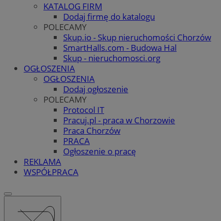
KATALOG FIRM
Dodaj firmę do katalogu
POLECAMY
Skup.io - Skup nieruchomości Chorzów
SmartHalls.com - Budowa Hal
Skup - nieruchomosci.org
OGŁOSZENIA
OGŁOSZENIA
Dodaj ogłoszenie
POLECAMY
Protocol IT
Pracuj.pl - praca w Chorzowie
Praca Chorzów
PRACA
Ogłoszenie o pracę
REKLAMA
WSPÓŁPRACA