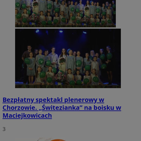
Bezpłatny spektakl plenerowy w
Chorzowie. „Świtezianka” na boisku w
Maciejkowicach
3