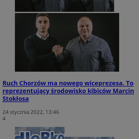
Ruch Chorzów ma nowego wiceprezesa. To
reprezentujący środowisko kibiców Marcin
Stokłosa
24 stycznia 2022, 13:46
4