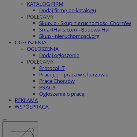
KATALOG FIRM
Dodaj firmę do katalogu
POLECAMY
Skup.io - Skup nieruchomości Chorzów
SmartHalls.com - Budowa Hal
Skup - nieruchomosci.org
OGŁOSZENIA
OGŁOSZENIA
Dodaj ogłoszenie
POLECAMY
Protocol IT
Pracuj.pl - praca w Chorzowie
Praca Chorzów
PRACA
Ogłoszenie o pracę
REKLAMA
WSPÓŁPRACA