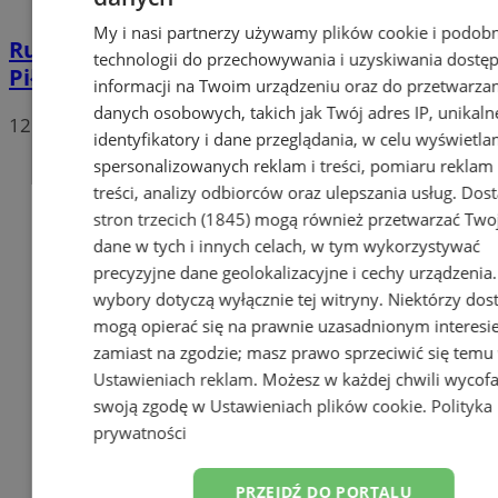
My i nasi partnerzy używamy plików cookie i podob
Ruch Chorzów ma nowego napastnika.
technologii do przechowywania i uzyskiwania dostę
Piłkarza wypożyczono ze Ślęzy Wrocław
informacji na Twoim urządzeniu oraz do przetwarza
danych osobowych, takich jak Twój adres IP, unikaln
12 stycznia 2022, 18:18
identyfikatory i dane przeglądania, w celu wyświetla
spersonalizowanych reklam i treści, pomiaru reklam 
treści, analizy odbiorców oraz ulepszania usług.
Dos
stron trzecich (1845)
mogą również przetwarzać Two
dane w tych i innych celach, w tym wykorzystywać
precyzyjne dane geolokalizacyjne i cechy urządzenia
wybory dotyczą wyłącznie tej witryny. Niektórzy do
mogą opierać się na prawnie uzasadnionym interesi
zamiast na zgodzie; masz prawo sprzeciwić się temu
Ustawieniach reklam
. Możesz w każdej chwili wycof
swoją zgodę w
Ustawieniach plików cookie
.
Polityka
prywatności
PRZEJDŹ DO PORTALU