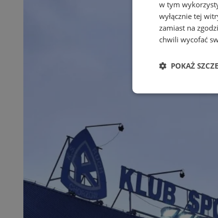
w tym wykorzysty
wyłącznie tej wi
zamiast na zgodz
chwili wycofać s
POKAŻ SZCZ
Niezbędne
Ni
Niezbędne pliki cook
zarządzanie kontem. 
Nazwa