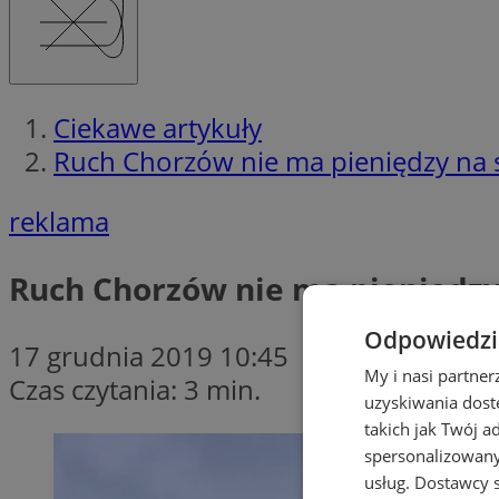
Ciekawe artykuły
Ruch Chorzów nie ma pieniędzy na s
reklama
Ruch Chorzów nie ma pieniędzy 
Odpowiedzia
17 grudnia 2019 10:45
My i nasi partne
Czas czytania: 3 min.
uzyskiwania dost
takich jak Twój a
spersonalizowanyc
usług.
Dostawcy s