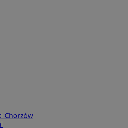
ci Chorzów
l