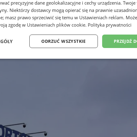
wać precyzyjne dane geolokalizacyjne i cechy urządzenia. Twoje
tryny. Niektórzy dostawcy mogą opierać się na prawnie uzasadnio
ie; masz prawo sprzeciwić się temu w
Ustawieniach reklam
. Może
woją zgodę w
Ustawieniach plików cookie
.
Polityka prywatności
EGÓŁY
ODRZUĆ WSZYSTKIE
PRZEJDŹ 
Wydajność
Targetowanie
Funkcjonalność
Ni
ezbędne
Wydajność
Targetowanie
Funkcjonalność
Niesklasyfikow
ie umożliwiają korzystanie z podstawowych funkcji strony internetowej, takich jak log
Bez niezbędnych plików cookie nie można prawidłowo korzystać ze strony internetowe
Okres
Provider
/
Domena
Opis
przechowywania