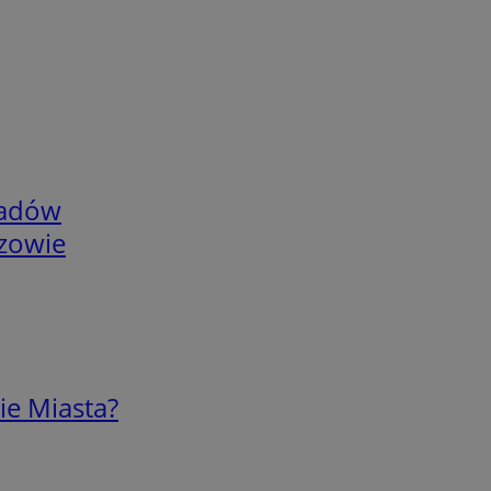
adów
rzowie
ie Miasta?