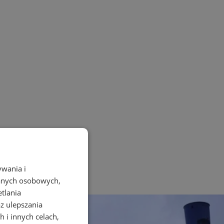
ywania i
danych osobowych,
etlania
az ulepszania
 i innych celach,