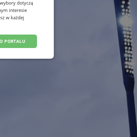
 wybory dotyczą
nym interesie
sz w każdej
DO PORTALU
esklasyfikowane
ane
owanie użytkownika i
j.