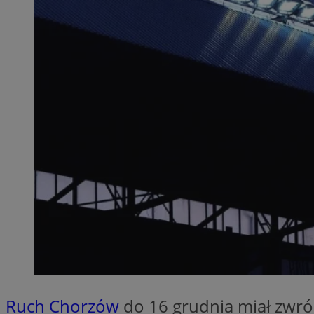
QeSessID
MvSessID
SessID
CookieScriptConse
__cf_bm
VISITOR_PRIVACY_
INGRESSCOOKIE
Ruch Chorzów
do 16 grudnia miał zwróci