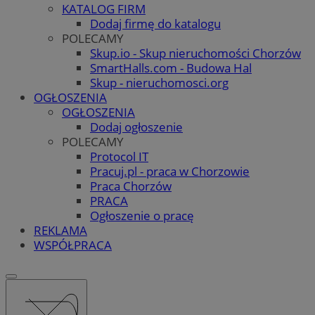
KATALOG FIRM
Dodaj firmę do katalogu
POLECAMY
Skup.io - Skup nieruchomości Chorzów
SmartHalls.com - Budowa Hal
Skup - nieruchomosci.org
OGŁOSZENIA
OGŁOSZENIA
Dodaj ogłoszenie
POLECAMY
Protocol IT
Pracuj.pl - praca w Chorzowie
Praca Chorzów
PRACA
Ogłoszenie o pracę
REKLAMA
WSPÓŁPRACA