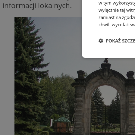
w tym wykorzysty
informacji lokalnych.
wyłącznie tej wi
zamiast na zgodz
chwili wycofać s
POKAŻ SZCZ
Niezbędne
Ni
Niezbędne pliki cook
zarządzanie kontem. 
Nazwa