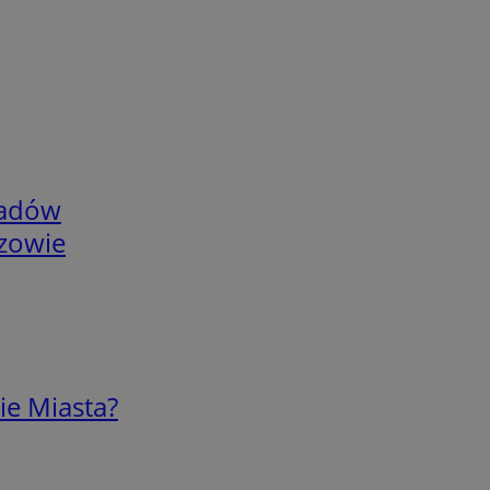
adów
rzowie
ie Miasta?