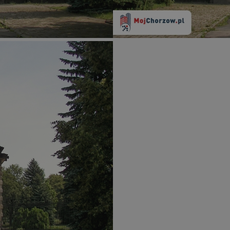
mojchorzow.pl
1 rok
Ten plik cookie przechowuje id
mojchorzow.pl
1 rok
Ten plik cookie przechowuje id
mojchorzow.pl
1 rok
Ten plik cookie przechowuje id
nt
4 tygodnie 2 dni
Ten plik cookie jest używany p
CookieScript
Script.com do zapamiętywania 
mojchorzow.pl
dotyczących zgody użytkownika
Jest to konieczne, aby baner c
Script.com działał poprawnie.
29 minut 53
Ten plik cookie służy do rozróż
Cloudflare Inc.
sekundy
botów. Jest to korzystne dla s
.temu.com
ponieważ umożliwia tworzeni
na temat korzystania z jej wit
METADATA
5 miesięcy 4
Ten plik cookie przechowuje i
YouTube
tygodnie
użytkownika oraz jego prefere
.youtube.com
prywatności podczas korzystan
Rejestruje wybory dotyczące p
Google Privacy Policy
i ustawień zgody, zapewniając 
w kolejnych wizytach. Dzięki 
musi ponownie konfigurować s
co zwiększa wygodę i zgodność
ochrony danych.
Sesja
Rejestruje, który klaster serw
NGINX Inc.
gościa. Jest to używane w kont
bh.contextweb.com
równoważenia obciążenia w ce
doświadczenia użytkownika.