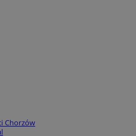
ci Chorzów
l