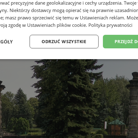
wać precyzyjne dane geolokalizacyjne i cechy urządzenia. Twoje
tryny. Niektórzy dostawcy mogą opierać się na prawnie uzasadnio
ie; masz prawo sprzeciwić się temu w
Ustawieniach reklam
. Może
woją zgodę w
Ustawieniach plików cookie
.
Polityka prywatności
EGÓŁY
ODRZUĆ WSZYSTKIE
PRZEJDŹ 
Wydajność
Targetowanie
Funkcjonalność
Ni
ezbędne
Wydajność
Targetowanie
Funkcjonalność
Niesklasyfikow
ie umożliwiają korzystanie z podstawowych funkcji strony internetowej, takich jak log
Bez niezbędnych plików cookie nie można prawidłowo korzystać ze strony internetowe
Okres
Provider
/
Domena
Opis
przechowywania