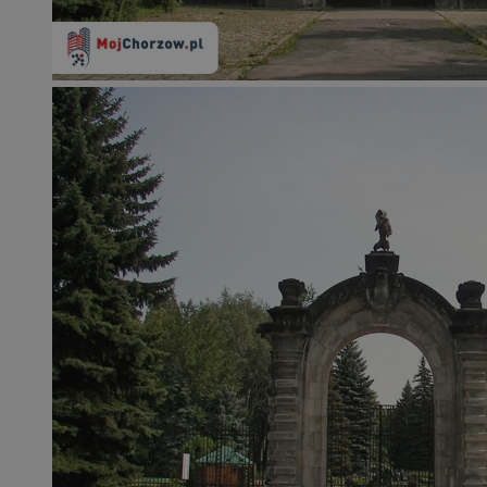
QeSessID
MvSessID
SessID
CookieScriptConse
__cf_bm
VISITOR_PRIVACY_
INGRESSCOOKIE