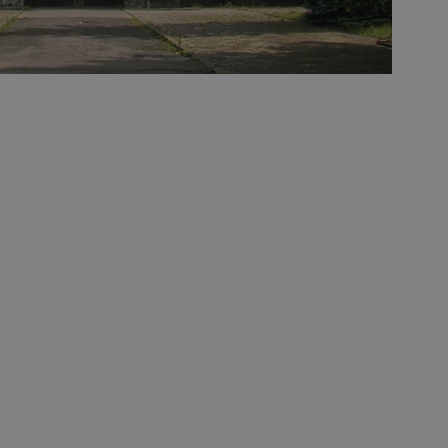
entyfikator sesji.
entyfikator sesji.
entyfikator sesji.
rzez usługę Cookie-
preferencji
 na pliki cookie.
ookie Cookie-
niania ludzi i
trony internetowej,
e ważnych raportów
ryny internetowej.
nformacje o zgodzie
ncjach dotyczących
ia z witryny.
olityki prywatności
ich przestrzeganie
temu użytkownik nie
woich preferencji,
 z regulacjami
erów obsługuje
ekście
lu optymalizacji