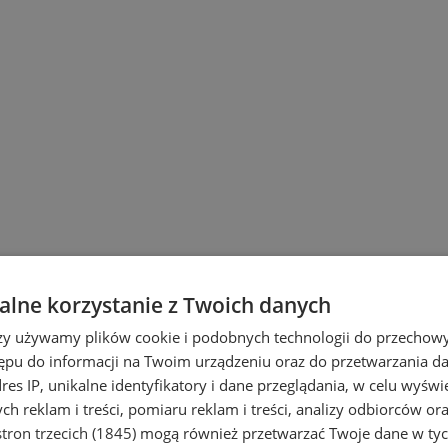
lne korzystanie z Twoich danych
rzy używamy plików cookie i podobnych technologii do przechow
ępu do informacji na Twoim urządzeniu oraz do przetwarzania 
ach lokalnych oraz wydarzeniach miejski
dres IP, unikalne identyfikatory i dane przeglądania, w celu wyświ
nu oraz szybkie przygotowywanie i redag
h reklam i treści, pomiaru reklam i treści, analizy odbiorców or
rtali miejskich, gdzie zajmuje się przy
tron trzecich (1845)
mogą również przetwarzać Twoje dane w tych