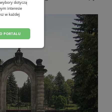
 wybory dotyczą
nym interesie
sz w każdej
DO PORTALU
esklasyfikowane
ane
owanie użytkownika i
j.